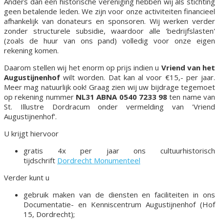
Anders dan een historische vereniging hebben wij als stichting
geen betalende leden. We zijn voor onze activiteiten financieel
afhankelijk van donateurs en sponsoren. Wij werken verder
zonder structurele subsidie, waardoor alle 'bedrijfslasten'
(zoals de huur van ons pand) volledig voor onze eigen
rekening komen.
Daarom stellen wij het enorm op prijs indien u
Vriend van het
Augustijnenhof
wilt worden. Dat kan al voor €15,- per jaar.
Meer mag natuurlijk ook! Graag zien wij uw bijdrage tegemoet
op rekening nummer
NL31 ABNA 0540 7233 98
ten name van
St. Illustre Dordracum onder vermelding van 'Vriend
Augustijnenhof'.
U krijgt hiervoor
gratis 4x per jaar ons cultuurhistorisch
tijdschrift
Dordrecht Monumenteel
Verder kunt u
gebruik maken van de diensten en faciliteiten in ons
Documentatie- en Kenniscentrum Augustijnenhof (Hof
15, Dordrecht);