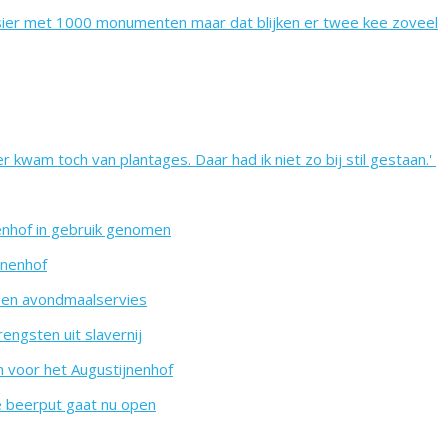
sier met 1000 monumenten maar dat blijken er twee kee zoveel
er kwam toch van plantages. Daar had ik niet zo bij stil gestaan.'
enhof in gebruik genomen
jnenhof
 een avondmaalservies
ngsten uit slavernij
n voor het Augustijnenhof
e beerput gaat nu open