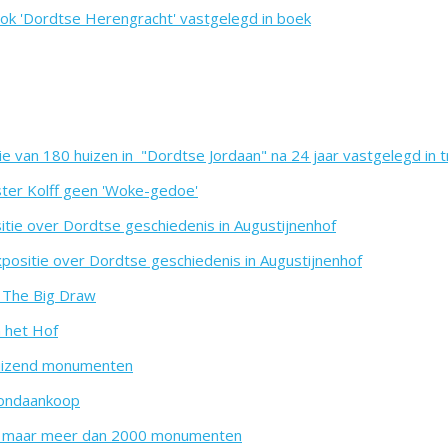
ook 'Dordtse Herengracht' vastgelegd in boek
e van 180 huizen in "Dordtse Jordaan" na 24 jaar vastgelegd in t
ter Kolff geen 'Woke-gedoe'
itie over Dordtse geschiedenis in Augustijnenhof
positie over Dordtse geschiedenis in Augustijnenhof
r The Big Draw
n het Hof
duizend monumenten
grondaankoop
000 maar meer dan 2000 monumenten