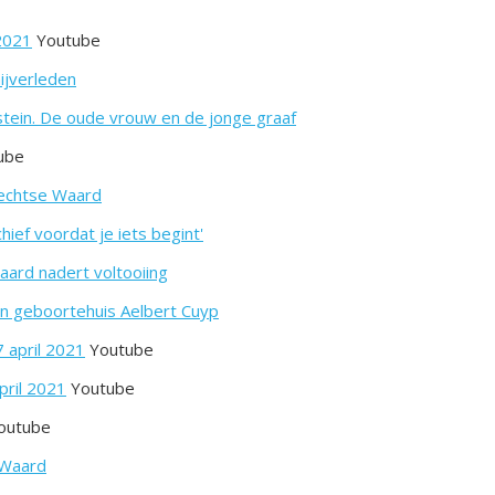
 2021
Youtube
nijverleden
ein. De oude vrouw en de jonge graaf
ube
rechtse Waard
ief voordat je iets begint'
aard nadert voltooiing
n geboortehuis Aelbert Cuyp
7 april 2021
Youtube
pril 2021
Youtube
outube
 Waard