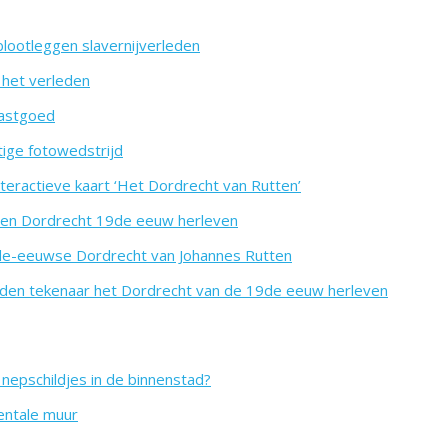
blootleggen slavernijverleden
n het verleden
vastgoed
tige fotowedstrijd
eractieve kaart ‘Het Dordrecht van Rutten’
ngen Dordrecht 19de eeuw herleven
nde-eeuwse Dordrecht van Johannes Rutten
leden tekenaar het Dordrecht van de 19de eeuw herleven
nepschildjes in de binnenstad?
entale muur