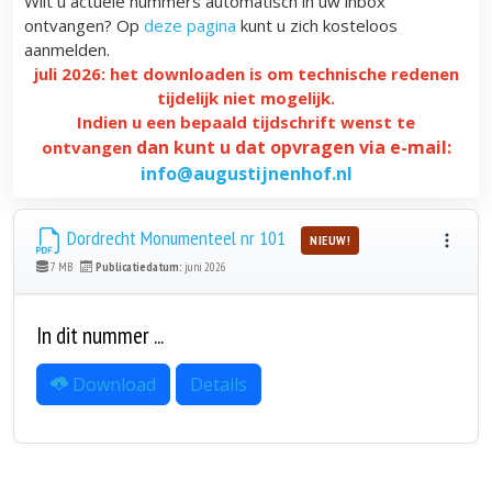
Wilt u actuele nummers automatisch in uw inbox
ontvangen? Op
deze pagina
kunt u zich kosteloos
aanmelden.
juli 2026: het downloaden is om technische redenen
tijdelijk niet mogelijk.
Indien u een bepaald tijdschrift wenst te
dan kunt u dat opvragen via e-mail:
ontvangen
info@augustijnenhof.nl
Dordrecht Monumenteel nr 101
NIEUW!
7 MB
Publicatiedatum:
juni 2026
In dit nummer ...
Download
Details